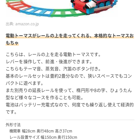
出典:
amazon.co.jp
電動トーマスがレールの上を走ってくれる、本格的なトーマスお
もちゃ
こちらは、レールの上を走る電動トーマスです。
レバーを操作して、前進・後進ができます。
こちらもテーマ音、蒸気音、汽笛のボタン付き。
基本のレールセットは畳約2畳分なので、狭いスペースでもコン
パクトに遊べます。
また別売りの延長レールを使って、楕円形や8の字、ひょうたん
型など様々なコースを作ることも可能。
電池はバッテリー充電式なので、何度でも繰り返し使えて経済的
です。
外形寸法
機関車 幅28cm 奥行48cm 高さ37cm
レール設置サイズ 幅150cm 奥行150cm