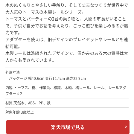
木のぬくもりとやさしい手触り、そして丈夫なつくりが世界中で
大人気のトーマスの木製レールシリーズ。
トーマスとバーティーの2台の乗り物と、人間の市長がいること
で、子供が自分でお話を考えたり、ごっこ遊びを楽しめるのが魅
力です。
アダプターを使えば、旧デザインのプレイセットやレールとも連
結可能。
木製レールは洗練されたデザインで、温かみのある木の質感は大
人からも愛されています。
外形寸法
パッケージ 幅40.6cm 奥行11.4cm 高さ22.9cm
内容 トーマス、橋、作業員、標識、木箱、橋レール、レール、レールアダ
プター×2
材質 天然木、ABS、PP、鉄
対象年齢 3歳以上
楽天市場で見る