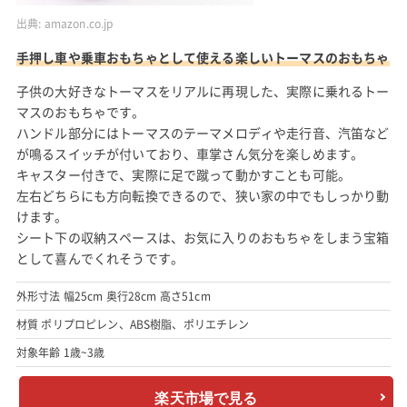
出典:
amazon.co.jp
手押し車や乗車おもちゃとして使える楽しいトーマスのおもちゃ
子供の大好きなトーマスをリアルに再現した、実際に乗れるトー
マスのおもちゃです。
ハンドル部分にはトーマスのテーマメロディや走行音、汽笛など
が鳴るスイッチが付いており、車掌さん気分を楽しめます。
キャスター付きで、実際に足で蹴って動かすことも可能。
左右どちらにも方向転換できるので、狭い家の中でもしっかり動
けます。
シート下の収納スペースは、お気に入りのおもちゃをしまう宝箱
として喜んでくれそうです。
外形寸法 幅25cm 奥行28cm 高さ51cm
材質 ポリプロピレン、ABS樹脂、ポリエチレン
対象年齢 1歳~3歳
楽天市場で見る