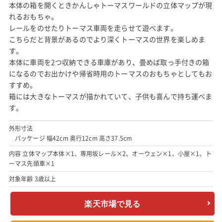
本体の箱を開くときかんしゃトーマスワールドの立体マップが現
れるおもちゃ。
レールをのせたりトーマス車両を走らせて遊べます。
こちらだと背景があるのでより深くトーマスの世界を楽しめま
す。
本体に車両を2つ収納できる車庫があり、畳めば取っ手付きの箱
になるのでお出かけや帰省時用のトーマスのおもちゃとしてもお
すすめ。
箱には大きなトーマスが描かれていて、子供も喜んで持ち運べま
す。
外形寸法
パッケージ 幅42cm 奥行12cm 高さ37.5cm
内容 立体マップ本体×1、専用坂レール×2、オーウェン×1、小屋×1、ト
ーマス先頭車×1
対象年齢 3歳以上
楽天市場で見る