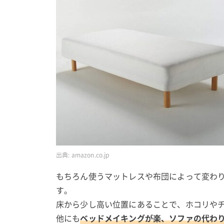
出典:
amazon.co.jp
もちろん使うマットレスや布団によって変わ
す。
床から少し高い位置にあることで、ホコリや
他にも
ベッドメイキングが楽、ソファの代わ