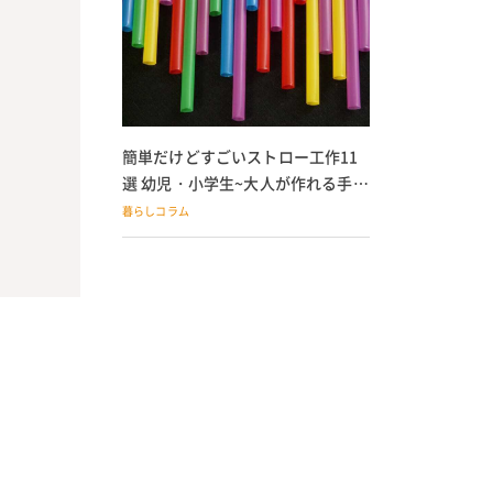
簡単だけどすごいストロー工作11
選 幼児・小学生~大人が作れる手作
りおもちゃ
暮らしコラム