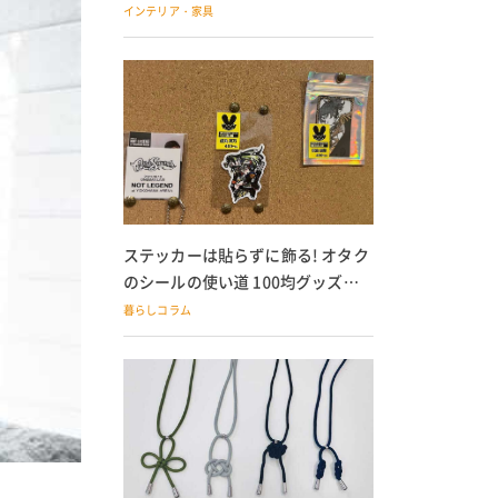
の子どもにも
インテリア・家具
ステッカーは貼らずに飾る! オタク
のシールの使い道 100均グッズで
の飾り方も
暮らしコラム