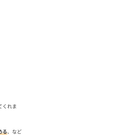
てくれま
める
、など