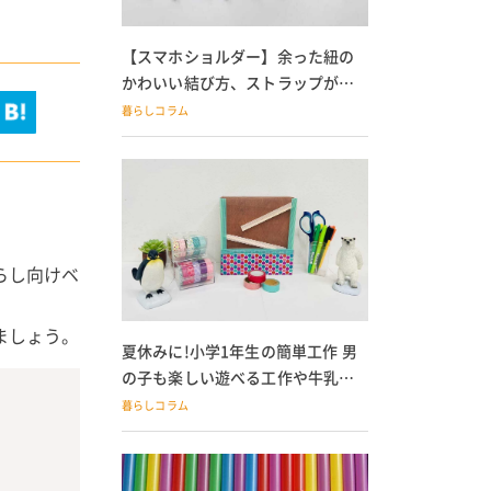
【スマホショルダー】余った紐の
かわいい結び方、ストラップが落
ちる人必見
暮らしコラム
らし向けベ
ましょう。
夏休みに!小学1年生の簡単工作 男
の子も楽しい遊べる工作や牛乳パ
ック貯金箱も
暮らしコラム