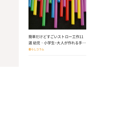
簡単だけどすごいストロー工作11
選 幼児・小学生~大人が作れる手作
りおもちゃ
暮らしコラム