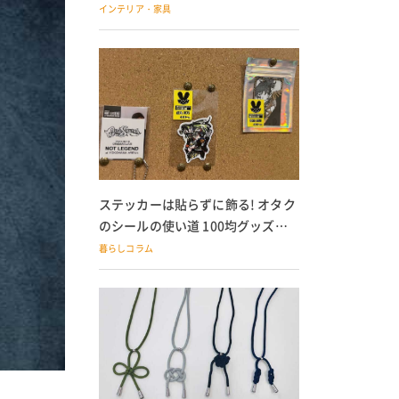
の子どもにも
インテリア・家具
ステッカーは貼らずに飾る! オタク
のシールの使い道 100均グッズで
の飾り方も
暮らしコラム