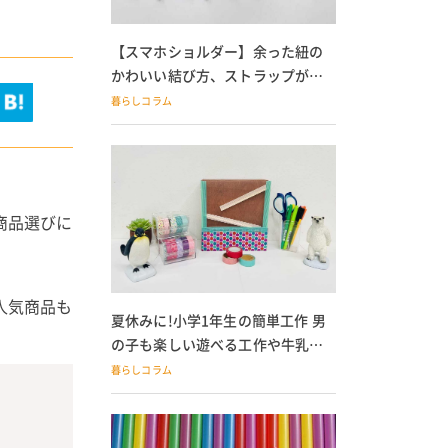
【スマホショルダー】余った紐の
かわいい結び方、ストラップが落
ちる人必見
暮らしコラム
商品選びに
人気商品も
夏休みに!小学1年生の簡単工作 男
の子も楽しい遊べる工作や牛乳パ
ック貯金箱も
暮らしコラム