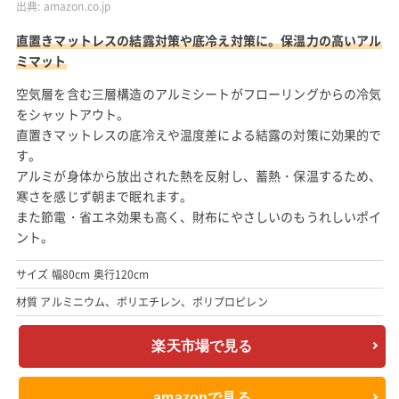
出典:
amazon.co.jp
直置きマットレスの結露対策や底冷え対策に。保温力の高いアル
ミマット
空気層を含む三層構造のアルミシートがフローリングからの冷気
をシャットアウト。
直置きマットレスの底冷えや温度差による結露の対策に効果的で
す。
アルミが身体から放出された熱を反射し、蓄熱・保温するため、
寒さを感じず朝まで眠れます。
また節電・省エネ効果も高く、財布にやさしいのもうれしいポイ
ント。
サイズ 幅80cm 奥行120cm
材質 アルミニウム、ポリエチレン、ポリプロピレン
楽天市場で見る
amazonで見る