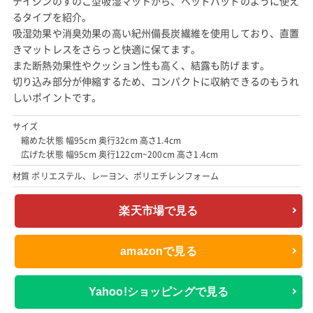
テイジンのすのこ型吸湿マットから、ベッドパッドのように使え
るタイプを紹介。
吸湿効果や消臭効果の高い紀州備長炭繊維を使用しており、直置
きマットレスをさらっと快適に保てます。
また断熱効果性やクッション性も高く、結露も防げます。
切り込み部分が伸縮するため、コンパクトに収納できるのもうれ
しいポイントです。
サイズ
縮めた状態 幅95cm 奥行32cm 高さ1.4cm
広げた状態 幅95cm 奥行122cm~200cm 高さ1.4cm
材質 ポリエステル、レーヨン、ポリエチレンフォーム
楽天市場で見る
amazonで見る
Yahoo!ショッピングで見る