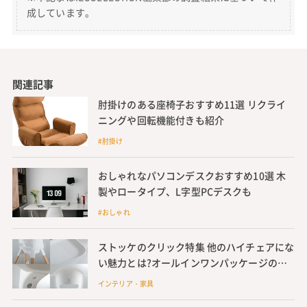
成しています。
関連記事
肘掛けのある座椅子おすすめ11選 リクライ
ニングや回転機能付きも紹介
#肘掛け
おしゃれなパソコンデスクおすすめ10選 木
製やロータイプ、L字型PCデスクも
#おしゃれ
ストッケのクリック特集 他のハイチェアにな
い魅力とは?オールインワンパッケージの意
味まで詳しく解説
インテリア・家具