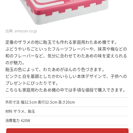
出典:
amazon.co.jp
定番のザラメの他に飴玉でも作れる家庭用わたあめ機です。
ぶどうやいちごといったフルーツフレーバーや、抹茶や梅などの
和のフレーバーなど、気分に合わせてわたあめの味を変えられる
のが魅力。
飴玉の色によって、わたあめがほんのり色づきます。
ピンクと白を基調としたかわいらしい本体デザインで、子供への
プレゼントにぴったりです。
こちらも家庭用わたあめ機の中では手頃な値段で購入できます。
外形寸法 幅32.5cm 奥行32.5cm 高さ20cm
材料 ザラメ、飴玉
消費電力 420W