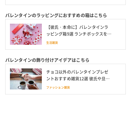
バレンタインのラッピングにおすすめの箱はこちら
【彼氏・本命に】バレンタインラ
ッピング箱9選 ランチボックスを使
った入れ物も
生活雑貨
バレンタインの飾り付けアイデアはこちら
チョコ以外のバレンタインプレゼ
ントおすすめ雑貨12選 彼氏や旦那
さんへの本命に 意味も解説
ファッション雑貨