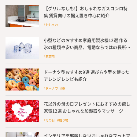
【グリルなしも!】おしゃれなガスコンロ特
集 賃貸向けの据え置き中心に紹介
#おしゃれ
小型などのおすすめ家庭用製氷機12選 作る
氷の種類や安い商品、電動ならではの長所や
電気代節約のヒントも紹介
#家庭用
ドーナツ型おすすめ9選 選び方や型を使った
アレンジレシピも紹介
#ドーナツ #型
花以外の母の日プレゼントにおすすめの癒し
家電12選 おしゃれな加湿器やマッサージク
ッションなど
#母の日 #贈り物
インテリアを邪魔しないおしゃれなフットマ