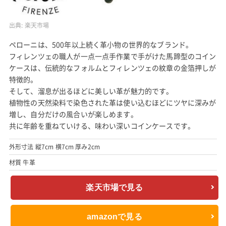
出典:
楽天市場
ペローニは、500年以上続く革小物の世界的なブランド。
フィレンツェの職人が一点一点手作業で手がけた馬蹄型のコイン
ケースは、伝統的なフォルムとフィレンツェの紋章の金箔押しが
特徴的。
そして、溜息が出るほどに美しい革が魅力的です。
植物性の天然染料で染色された革は使い込むほどにツヤに深みが
増し、自分だけの風合いが楽しめます。
共に年齢を重ねていける、味わい深いコインケースです。
外形寸法 縦7cm 横7cm 厚み2cm
材質 牛革
楽天市場で見る
amazonで見る