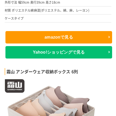
外形寸法 幅59cm 奥行39cm 高さ18cm
材質 ポリエステル綿麻混(ポリエステル、綿、麻、レーヨン)
ケースタイプ
amazonで見る
Yahoo!ショッピングで見る
霜山 アンダーウェア収納ボックス 6列