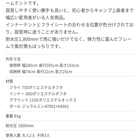
ームテントです。
設営しやすく使い勝手も良いと、初心者からキャンプ上級者まで
幅広い愛用者がいる人気商品。
インナーテントとフライシートの合わせる位置が色分けされてお
り、設営時に迷うことがありません。
耐水圧1,800mmで雨に強いだけでなく、弾力性に富んだフレー
ムで風対策もばっちりです。
外形寸法
使用時 幅280cm 奥行505cm 高さ150cm
収納時 幅74cm 奥行22cm 高さ25cm
材質
フライ 75Dポリエステルタフタ
インナー 68Dポリエステルタフタ
グラウンド 210Dポリエステルオックス
ポール ジュラルミンA7001+A6061
重量 8kg
耐水圧 1800mm
使用人数 大人2人 子供3人