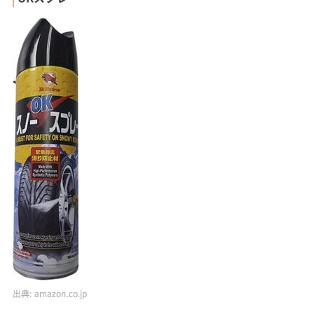
出典:
amazon.co.jp