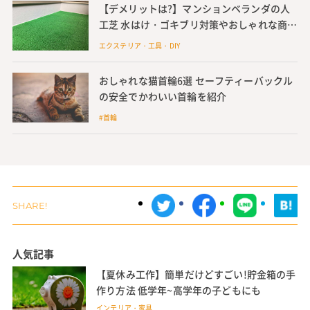
【デメリットは?】マンションベランダの人
工芝 水はけ・ゴキブリ対策やおしゃれな商品
も
エクステリア・工具・DIY
おしゃれな猫首輪6選 セーフティーバックル
の安全でかわいい首輪を紹介
#首輪
人気記事
【夏休み工作】簡単だけどすごい!貯金箱の手
作り方法 低学年~高学年の子どもにも
インテリア・家具