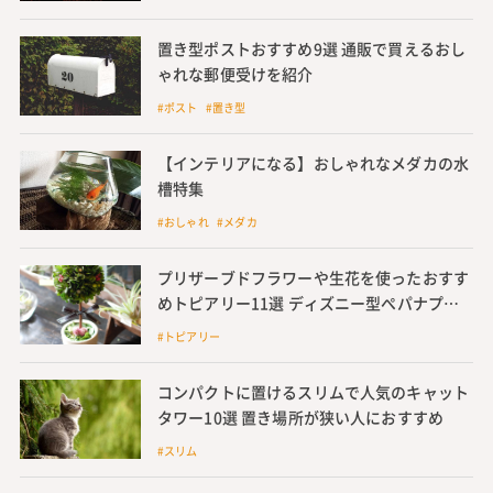
置き型ポストおすすめ9選 通販で買えるおし
ゃれな郵便受けを紹介
#ポスト #置き型
【インテリアになる】おしゃれなメダカの水
槽特集
#おしゃれ #メダカ
プリザーブドフラワーや生花を使ったおすす
めトピアリー11選 ディズニー型ぺパナプト
ピアリーの作り方も
#トピアリー
コンパクトに置けるスリムで人気のキャット
タワー10選 置き場所が狭い人におすすめ
#スリム