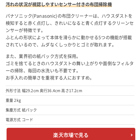
汚れの状況が視認しやすいセンサー付きの布団掃除機
パナソニック(Panasonic)の布団クリーナーは、ハウスダストを
検知すると赤く点灯し、きれいになると青く点灯するクリーンセ
ンサーが特徴です。
ふとんの形状によって本体を滑らかに動かせる5つの機能が搭載
されているので、ムダなくしっかりとゴミが取れます。
また、業界初の紙パック方式を採用。
ゴミを捨てるときのハウスダストの舞い上がりや面倒なフィルタ
ーの掃除、毎回の水洗いも不要です。
お手入れの簡単さを重視する人におすすめ。
外形寸法 幅29.2cm 奥行36.4cm 高さ17.2cm
重量 2kg
集塵方式 紙パック
電源方式 コード
楽天市場で見る