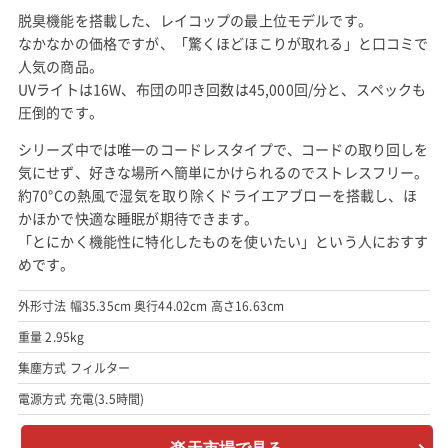
脱臭機能を搭載した、レイコップの最上位モデルです。
なかなかの価格ですが、「驚くほどほこりが取れる」と口コミで
人気の商品。
UVライトは16W、布団の叩き回数は45,000回/分と、スペックも
圧倒的です。
シリーズ中では唯一のコードレスタイプで、コードの取り回しを
気にせず、好きな場所へ簡単にかけられるのでストレスフリー。
約70°Cの熱風で湿気を取り除くドライエアブローを搭載し、ほ
かほかで快適な睡眠が期待できます。
「とにかく機能性に特化したものを使いたい」という人におすす
めです。
外形寸法 幅35.35cm 奥行44.02cm 高さ16.63cm
重量 2.95kg
集塵方式 フィルター
電源方式 充電(3.5時間)