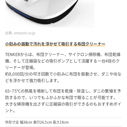
出典:
amazon.co.jp
小刻みの振動で汚れを浮かせて吸引する布団クリーナー
TENKERからは、布団クリーナー、サイクロン掃除機、布団乾燥
機、そして圧縮袋などの吸引ポンプとして活躍する一台4役のク
リーナーが登場。
約8,000回/分の叩き回数で小刻みに布団を振動させ、ダニや埃な
どを浮かせて強力吸引します。
65~75°Cの熱風を噴射して布団を乾燥・除湿し、ダニの繁殖を予
防するので、いつでもふかふかな布団で眠ることが可能です。
大きな掃除機を出さずに圧縮袋の吸引ができるのもおすすめポイ
ント。
外形寸法 幅38cm 奥行26.5cm 高さ28cm