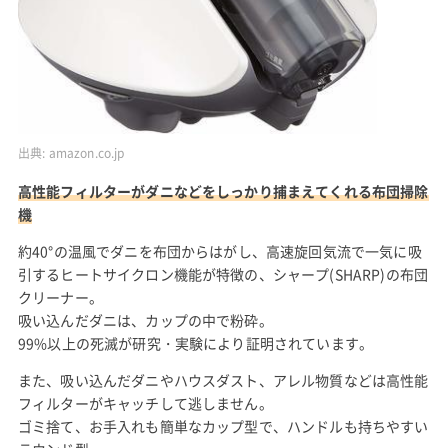
出典:
amazon.co.jp
高性能フィルターがダニなどをしっかり捕まえてくれる布団掃除
機
約40°の温風でダニを布団からはがし、高速旋回気流で一気に吸
引するヒートサイクロン機能が特徴の、シャープ(SHARP)の布団
クリーナー。
吸い込んだダニは、カップの中で粉砕。
99%以上の死滅が研究・実験により証明されています。
また、吸い込んだダニやハウスダスト、アレル物質などは高性能
フィルターがキャッチして逃しません。
ゴミ捨て、お手入れも簡単なカップ型で、ハンドルも持ちやすい