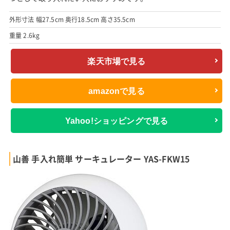
外形寸法 幅27.5cm 奥行18.5cm 高さ35.5cm
重量 2.6kg
楽天市場で見る
amazonで見る
Yahoo!ショッピングで見る
山善 手入れ簡単 サーキュレーター YAS-FKW15