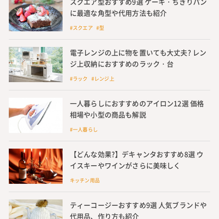
スクエア型おすすめ9選 ケーキ・ちぎりパン
に最適な角型や代用方法も紹介
#スクエア #型
電子レンジの上に物を置いても大丈夫? レン
ジ上収納におすすめのラック・台
#ラック #レンジ上
一人暮らしにおすすめのアイロン12選 価格
相場や小型の商品も解説
#一人暮らし
【どんな効果?】デキャンタおすすめ8選 ウ
イスキーやワインがさらに美味しく
キッチン用品
ティーコージーおすすめ9選 人気ブランドや
代用品、作り方も紹介