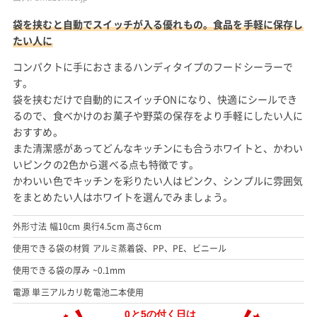
袋を挟むと自動でスイッチが入る優れもの。食品を手軽に保存し
たい人に
コンパクトに手におさまるハンディタイプのフードシーラーで
す。
袋を挟むだけで自動的にスイッチONになり、快適にシールでき
るので、食べかけのお菓子や野菜の保存をより手軽にしたい人に
おすすめ。
また清潔感があってどんなキッチンにも合うホワイトと、かわい
いピンクの2色から選べる点も特徴です。
かわいい色でキッチンを彩りたい人はピンク、シンプルに雰囲気
をまとめたい人はホワイトを選んでみましょう。
外形寸法 幅10cm 奥行4.5cm 高さ6cm
使用できる袋の材質 アルミ蒸着袋、PP、PE、ビニール
使用できる袋の厚み ~0.1mm
電源 単三アルカリ乾電池二本使用