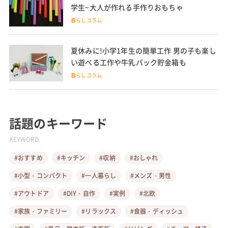
学生~大人が作れる手作りおもちゃ
暮らしコラム
夏休みに!小学1年生の簡単工作 男の子も楽し
い遊べる工作や牛乳パック貯金箱も
暮らしコラム
話題のキーワード
KEYWORD
#おすすめ
#キッチン
#収納
#おしゃれ
#小型・コンパクト
#一人暮らし
#メンズ・男性
#アウトドア
#DIY・自作
#実例
#北欧
#家族・ファミリー
#リラックス
#食器・ディッシュ