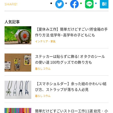
人気記事
【夏休み工作】簡単だけどすごい!貯金箱の手
作り方法 低学年~高学年の子どもにも
インテリア・家具
ステッカーは貼らずに飾る! オタクのシール
の使い道 100均グッズでの飾り方も
暮らしコラム
【スマホショルダー】余った紐のかわいい結
び方、ストラップが落ちる人必見
暮らしコラム
簡単だけどすごいストロー工作11選 幼児・小