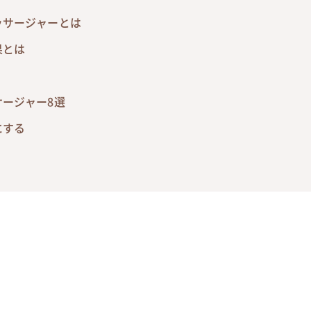
ッサージャーとは
果とは
ージャー8選
にする