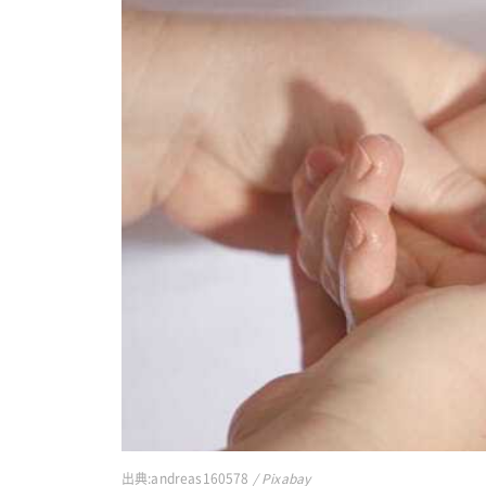
出典:
andreas160578
/ Pixabay