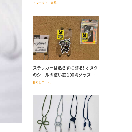
の子どもにも
インテリア・家具
ステッカーは貼らずに飾る! オタク
のシールの使い道 100均グッズで
の飾り方も
暮らしコラム