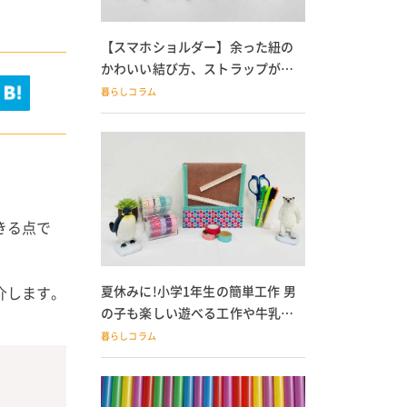
【スマホショルダー】余った紐の
かわいい結び方、ストラップが落
ちる人必見
暮らしコラム
きる点で
介します。
夏休みに!小学1年生の簡単工作 男
の子も楽しい遊べる工作や牛乳パ
ック貯金箱も
暮らしコラム