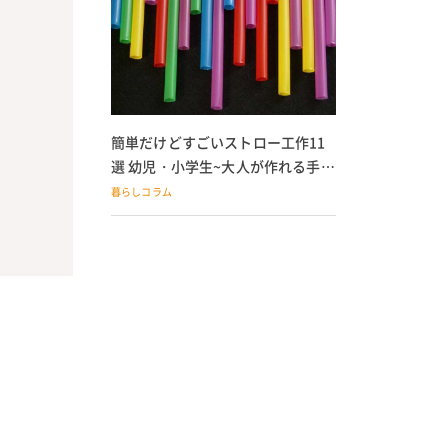
簡単だけどすごいストロー工作11
選 幼児・小学生~大人が作れる手作
りおもちゃ
暮らしコラム