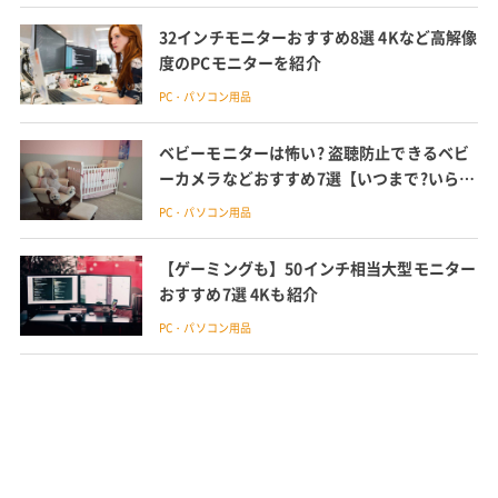
32インチモニターおすすめ8選 4Kなど高解像
度のPCモニターを紹介
PC・パソコン用品
ベビーモニターは怖い? 盗聴防止できるベビ
ーカメラなどおすすめ7選【いつまで?いらな
い?100人に調査】
PC・パソコン用品
【ゲーミングも】50インチ相当大型モニター
おすすめ7選 4Kも紹介
PC・パソコン用品