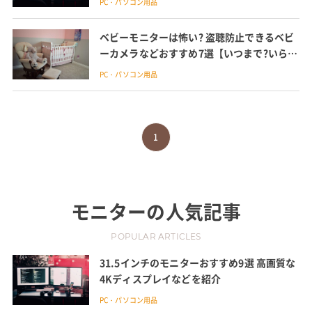
PC・パソコン用品
ベビーモニターは怖い? 盗聴防止できるベビ
ーカメラなどおすすめ7選【いつまで?いらな
い?100人に調査】
PC・パソコン用品
1
モニター
の人気記事
POPULAR ARTICLES
31.5インチのモニターおすすめ9選 高画質な
4Kディスプレイなどを紹介
PC・パソコン用品