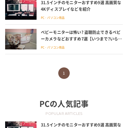
31.5インチのモニターおすすめ9選 高画質な
4Kディスプレイなどを紹介
PC・パソコン用品
ベビーモニターは怖い? 盗聴防止できるベビ
ーカメラなどおすすめ7選【いつまで?いらな
い?100人に調査】
PC・パソコン用品
1
PC
の人気記事
POPULAR ARTICLES
31.5インチのモニターおすすめ9選 高画質な