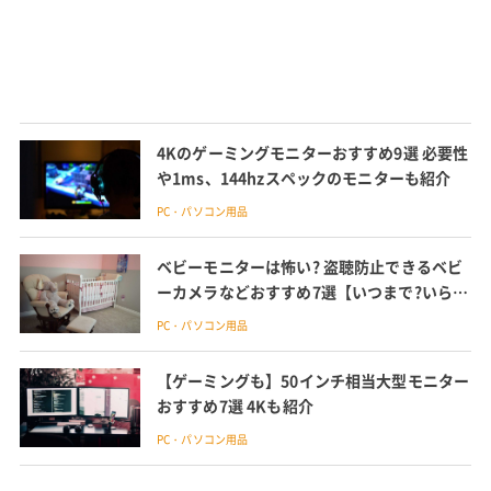
4Kのゲーミングモニターおすすめ9選 必要性
や1ms、144hzスペックのモニターも紹介
PC・パソコン用品
ベビーモニターは怖い? 盗聴防止できるベビ
ーカメラなどおすすめ7選【いつまで?いらな
い?100人に調査】
PC・パソコン用品
【ゲーミングも】50インチ相当大型モニター
おすすめ7選 4Kも紹介
PC・パソコン用品