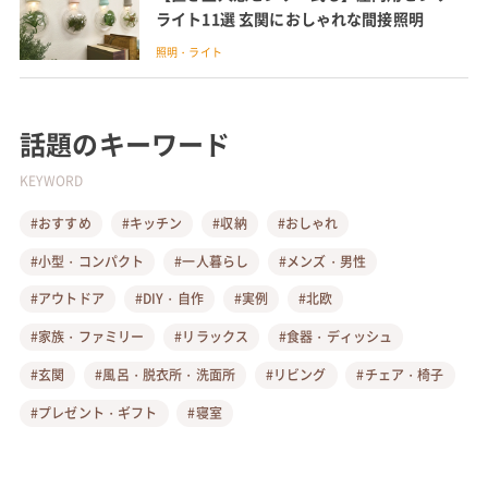
ライト11選 玄関におしゃれな間接照明
照明・ライト
話題のキーワード
KEYWORD
#おすすめ
#キッチン
#収納
#おしゃれ
#小型・コンパクト
#一人暮らし
#メンズ・男性
#アウトドア
#DIY・自作
#実例
#北欧
#家族・ファミリー
#リラックス
#食器・ディッシュ
#玄関
#風呂・脱衣所・洗面所
#リビング
#チェア・椅子
#プレゼント・ギフト
#寝室