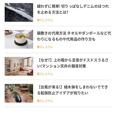
縫わずに簡単! 切りっぱなしデニムのほつれ
を止める方法とは?
暮らしコラム
鍋敷きの代用方法 タオルやダンボールなど代
わりになるものや代用品の作り方も
暮らしコラム
【なぜ?】上の階から足音がドスドスうるさ
い!マンション天井の騒音対策
暮らしコラム
【台風が来る!】植木鉢をしまわないででき
る転倒防止アイデアが知りたい
暮らしコラム