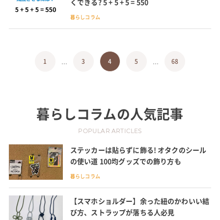
くできる? 5 + 5 + 5 = 550
暮らしコラム
...
...
1
3
4
5
68
暮らしコラム
の人気記事
POPULAR ARTICLES
ステッカーは貼らずに飾る! オタクのシール
の使い道 100均グッズでの飾り方も
暮らしコラム
【スマホショルダー】余った紐のかわいい結
び方、ストラップが落ちる人必見