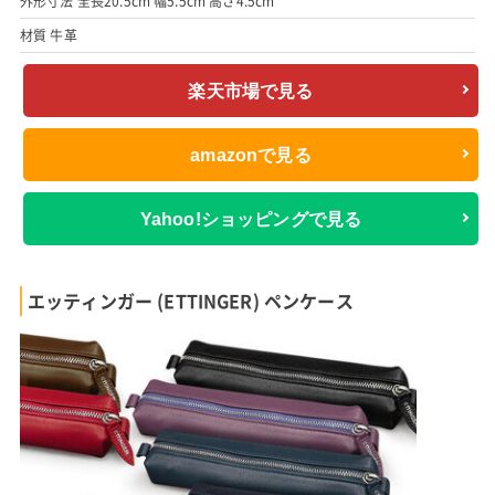
外形寸法 全長20.5cm 幅5.5cm 高さ4.5cm
材質 牛革
楽天市場で見る
amazonで見る
Yahoo!ショッピングで見る
エッティンガー (ETTINGER) ペンケース