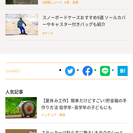
#目隠しシート #窓・窓用
スノーボードケースおすすめ9選 ソールカバ
ーやキャスター付きバッグも紹介
#ケース
人気記事
【夏休み工作】簡単だけどすごい!貯金箱の手
作り方法 低学年~高学年の子どもにも
インテリア・家具
ステッカーは貼らずに飾る! オタクのシール