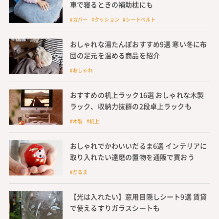
車で寝るときの補助枕にも
#カバー #クッション #シートベルト
おしゃれな湯たんぽおすすめ9選 寒い冬に布
団の足元を温める商品を紹介
#おしゃれ
おすすめの机上ラック16選 おしゃれな木製
ラック、収納力抜群の2段卓上ラックも
#木製 #机上
おしゃれでかわいいだるま6選 インテリアに
取り入れたい達磨の置物を通販で買おう
#だるま
【光は入れたい】窓用目隠しシート9選 賃貸
で使えるすりガラスシートも