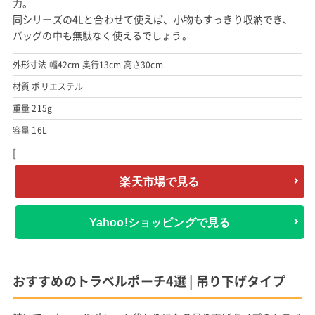
力。
同シリーズの4Lと合わせて使えば、小物もすっきり収納でき、
バッグの中も無駄なく使えるでしょう。
外形寸法 幅42cm 奥行13cm 高さ30cm
材質 ポリエステル
重量 215g
容量 16L
[
楽天市場で見る
Yahoo!ショッピングで見る
おすすめのトラベルポーチ4選 | 吊り下げタイプ