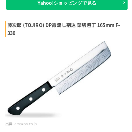
Yahoo!ショッピングで見る
藤次郎 (TOJIRO) DP霞流し割込 菜切包丁 165mm F-
330
出典:
amazon.co.jp