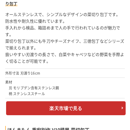
り包丁
オールステンレスで、シンプルなデザインの菜切り包丁です。
防水性や耐久性に優れています。
手入れから検品、箱詰めまで人の手で行われているのが魅力で
す。
菜切り包丁以外にも牛刀やチーズナイフ、三徳包丁などシリーズ
で揃えられます。
扱いやすい刃渡りの長さで、白菜やキャベツなどの野菜を手際よ
く切ることが可能です。
外形寸法 刃渡り16cm
素材
刃 モリブデン含有ステンレス鋼
柄 ステンレススチール
楽天市場で見る
ほんまもん 重宏別作 V10積層 菜切包丁