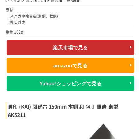
外形寸法 刃渡り16.5cm 刃幅6cm 全長30cm
素材
刃 ハガネ複合(炭素鋼、軟鉄)
柄 天然木
重量 162g
楽天市場で見る
amazonで見る
Yahoo!ショッピングで見る
貝印 (KAI) 関孫六 150mm 本鋼 和 包丁 銀寿 東型
AK5211