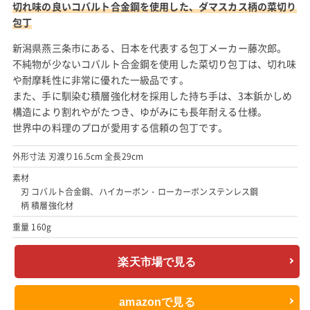
切れ味の良いコバルト合金鋼を使用した、ダマスカス柄の菜切り
包丁
新潟県燕三条市にある、日本を代表する包丁メーカー藤次郎。
不純物が少ないコバルト合金鋼を使用した菜切り包丁は、切れ味
や耐摩耗性に非常に優れた一級品です。
また、手に馴染む積層強化材を採用した持ち手は、3本鋲かしめ
構造により割れやがたつき、ゆがみにも長年耐える仕様。
世界中の料理のプロが愛用する信頼の包丁です。
外形寸法 刃渡り16.5cm 全長29cm
素材
刃 コバルト合金鋼、ハイカーボン・ローカーボンステンレス鋼
柄 積層強化材
重量 160g
楽天市場で見る
amazonで見る