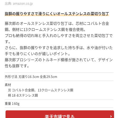
出典:
amazon.co.jp
抜群の握りやすさで滑りにくいオールステンレスの菜切り包丁
藤次郎のオールステンレス菜切り包丁は、芯材にコバルト合金
鋼、側材に13クロームステンレス鋼を複合使用。
プロも納得の切れ味と手入れのしやすさを両立させた菜切包丁で
す。
さらに、抜群の握りやすさを追求した持ち手は、水や油が付いた
手でも滑りにくいのが嬉しいポイント。
藤次郎プロシリーズのトルネード模様が施されていて、デザイン
性も抜群です。
外形寸法 刃渡り16.5cm 全長29.5cm
素材
刃 コバルト合金鋼、13クロームステンレス鋼
柄 18-8ステンレス鋼
重量 160g
楽天市場で見る