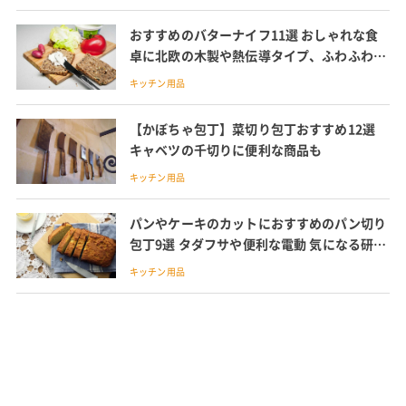
おすすめのバターナイフ11選 おしゃれな食
卓に北欧の木製や熱伝導タイプ、ふわふわに
削れる波型バターナイフ紹介
キッチン用品
【かぼちゃ包丁】菜切り包丁おすすめ12選
キャベツの千切りに便利な商品も
キッチン用品
パンやケーキのカットにおすすめのパン切り
包丁9選 タダフサや便利な電動 気になる研ぎ
方も解説
キッチン用品