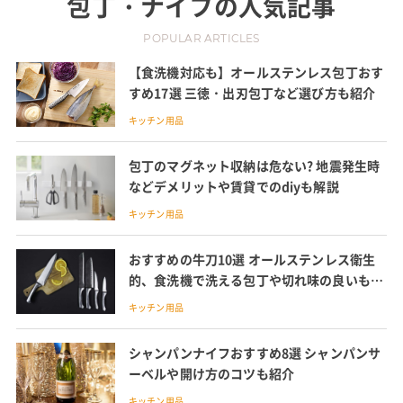
包丁・ナイフ
の人気記事
POPULAR ARTICLES
【食洗機対応も】オールステンレス包丁おす
すめ17選 三徳・出刃包丁など選び方も紹介
キッチン用品
包丁のマグネット収納は危ない? 地震発生時
などデメリットや賃貸でのdiyも解説
キッチン用品
おすすめの牛刀10選 オールステンレス衛生
的、食洗機で洗える包丁や切れ味の良いもの
を紹介
キッチン用品
シャンパンナイフおすすめ8選 シャンパンサ
ーベルや開け方のコツも紹介
キッチン用品