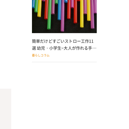
簡単だけどすごいストロー工作11
選 幼児・小学生~大人が作れる手作
りおもちゃ
暮らしコラム