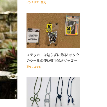
の子どもにも
インテリア・家具
ステッカーは貼らずに飾る! オタク
のシールの使い道 100均グッズで
の飾り方も
暮らしコラム