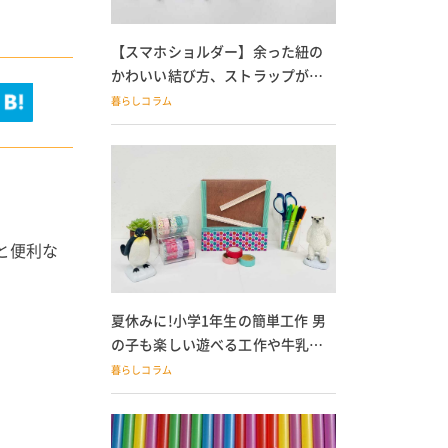
【スマホショルダー】余った紐の
かわいい結び方、ストラップが落
ちる人必見
暮らしコラム
と便利な
夏休みに!小学1年生の簡単工作 男
の子も楽しい遊べる工作や牛乳パ
ック貯金箱も
暮らしコラム