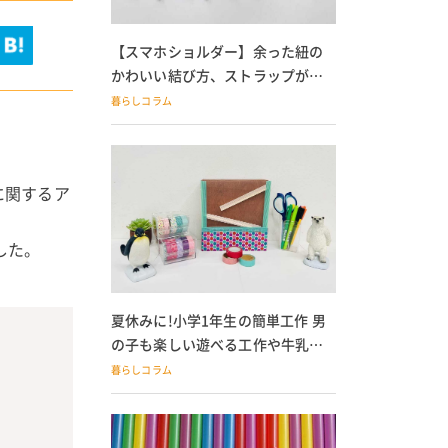
【スマホショルダー】余った紐の
かわいい結び方、ストラップが落
ちる人必見
暮らしコラム
に関するア
した。
夏休みに!小学1年生の簡単工作 男
の子も楽しい遊べる工作や牛乳パ
ック貯金箱も
暮らしコラム