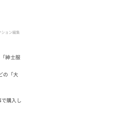
レクション編集
の「紳士服
どの「大
事で購入し