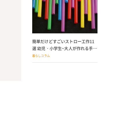
簡単だけどすごいストロー工作11
選 幼児・小学生~大人が作れる手作
りおもちゃ
暮らしコラム