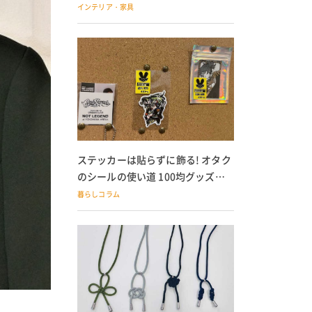
の子どもにも
インテリア・家具
ステッカーは貼らずに飾る! オタク
のシールの使い道 100均グッズで
の飾り方も
暮らしコラム