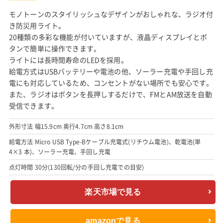
モノトーンのスタイリッシュなデザインがおしゃれな、ラジオ付
き防災用ライト。
20種類の多彩な機能が付いていますが、液晶ディスプレイとボ
タンで簡単に操作できます。
ライトには長時間寿命のLEDを採用。
給電方式はUSBバッテリーや電池の他、ソーラー充電や手回し充
電にも対応しているため、コンセントがない場所でも安心です。
また、ラジオはボタンを長押しするだけで、FMとAM放送を自動
受信できます。
外形寸法 幅15.9cm 奥行4.7cm 高さ8.1cm
給電方法 Micro USB Type-Bケーブル充電式(リチウム電池)、乾電池(単
4×3 本)、ソーラー充電、手回し充電
点灯時間 30分(130回転/分の手回し充電での目安)
楽天市場で見る
amazonで見る