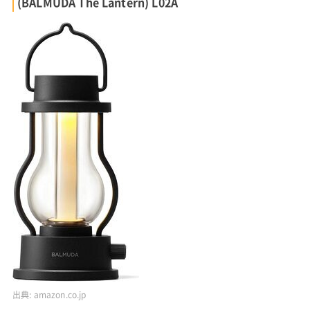
(BALMUDA The Lantern) L02A
出典:
amazon.co.jp