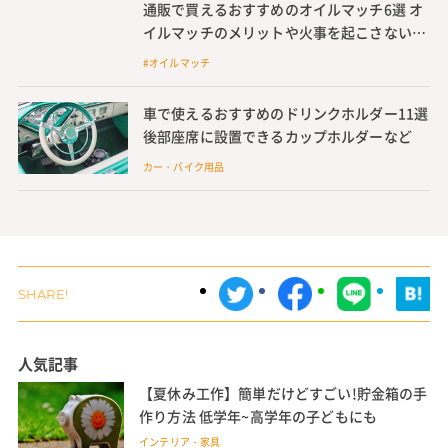
通販で買えるおすすめのオイルマッチ6選 オ
イルマッチのメリットや火事を起こさないた
めの使い方も紹介
#オイルマッチ
車で使えるおすすめのドリンクホルダー11選
後部座席に設置できるカップホルダーなど
カー・バイク用品
人気記事
【夏休み工作】簡単だけどすごい!貯金箱の手
作り方法 低学年~高学年の子どもにも
インテリア・家具