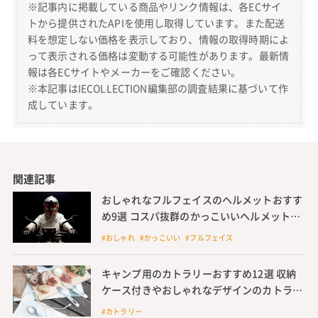
※記事内に掲載している商品やリンク情報は、各ECサイ
トから提供されたAPIを使用し取得しています。また配送
料を想定しない価格を表示しており、情報の取得時期によ
って表示される価格は変動する可能性があります。最新情
報は各ECサイトやメーカーをご確認ください。
※本記事はIECOLLECTION編集部の調査結果に基づいて作
成しています。
関連記事
おしゃれなフルフェイスのヘルメットおすす
め9選 コスパ抜群のかっこいいヘルメットを
紹介
#おしゃれ #かっこいい #フルフェイス
キャンプ用のカトラリーおすすめ12選 収納
ケース付きやおしゃれなデザインのカトラリ
ーを紹介
#カトラリー