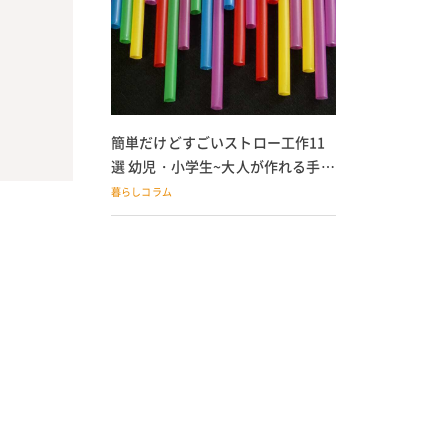
簡単だけどすごいストロー工作11
選 幼児・小学生~大人が作れる手作
りおもちゃ
暮らしコラム