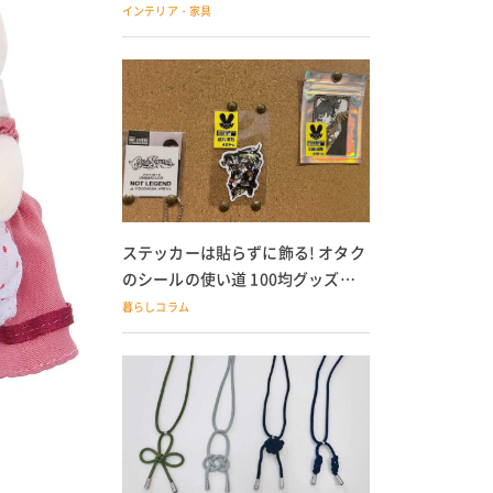
の子どもにも
インテリア・家具
ステッカーは貼らずに飾る! オタク
のシールの使い道 100均グッズで
の飾り方も
暮らしコラム