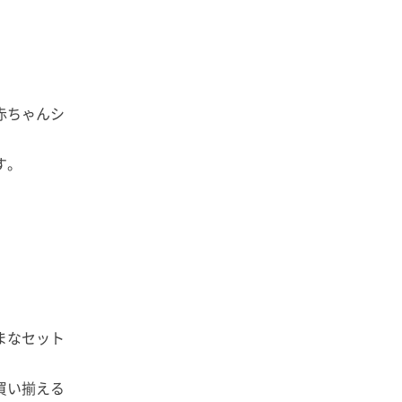
赤ちゃんシ
す。
まなセット
買い揃える