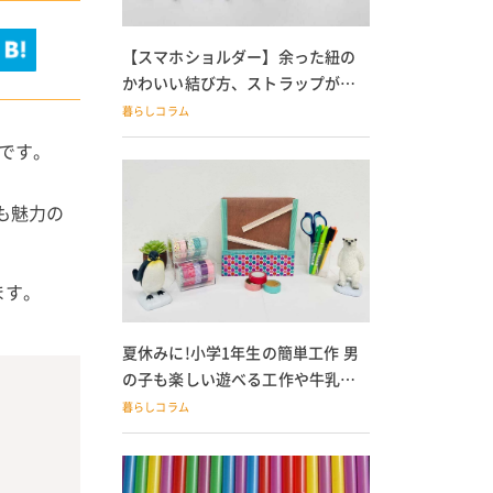
【スマホショルダー】余った紐の
かわいい結び方、ストラップが落
ちる人必見
暮らしコラム
ゃです。
。
も魅力の
ます。
夏休みに!小学1年生の簡単工作 男
の子も楽しい遊べる工作や牛乳パ
ック貯金箱も
暮らしコラム