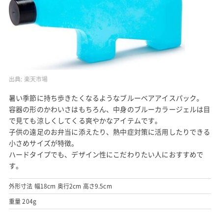
出典:
楽天市場
暑い季節に持ち歩きたくなるようなブルーベアアイスパック。
容器の形のかわいさはもちろん、中身のブルーカラージェルは目
で見ても涼しくしてくる爽やかなアイテムです。
子供の遠足のお弁当に添えたり、熱中症対策に活用したりできる
小さめサイズが特徴。
ハードタイプでも、デザイン性にこだわりたい人におすすめで
す。
外形寸法 幅18cm 奥行2cm 高さ9.5cm
重量 204g