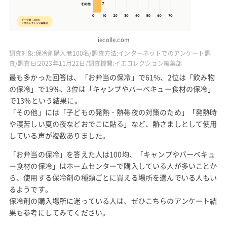
iecolle.com
調査対象:保冷剤購入者100名/調査方法:インターネットでのアンケート調
査/調査日:2023年11月22日/調査機関:イエコレクション編集部
最も多かった回答は、「お弁当の保冷」で61%、2位は「飲み物
の保冷」で19%、3位は「キャンプやバーベキュー食材の保冷」
で13%という結果に。
「その他」には「子どもの発熱・熱帯夜の対策のため」「発熱時
や寝苦しい夏の夜などおでこに貼る」など、熱さましとして使用
している声が複数ありました。
「お弁当の保冷」を答えた人は100均、「キャンプやバーベキュ
ー食材の保冷」はホームセンターで購入している人が多いことか
ら、使用する保冷剤の種類ごとに買える場所を選んでいる人もい
るようです。
保冷剤の購入場所に迷っている人は、ぜひこちらのアンケート結
果も参考にしてみてください。