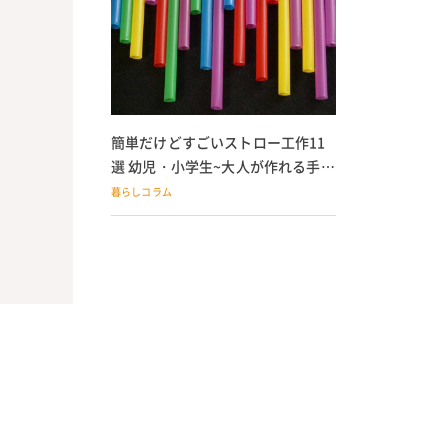
簡単だけどすごいストロー工作11
選 幼児・小学生~大人が作れる手作
りおもちゃ
暮らしコラム