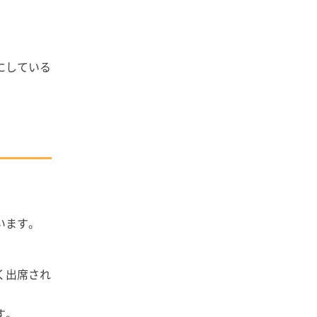
にしている
います。
く出席され
す。