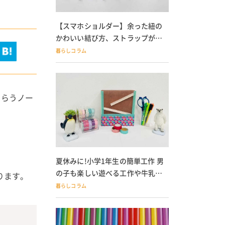
【スマホショルダー】余った紐の
かわいい結び方、ストラップが落
ちる人必見
暮らしコラム
もらうノー
。
。
夏休みに!小学1年生の簡単工作 男
の子も楽しい遊べる工作や牛乳パ
ります。
ック貯金箱も
暮らしコラム