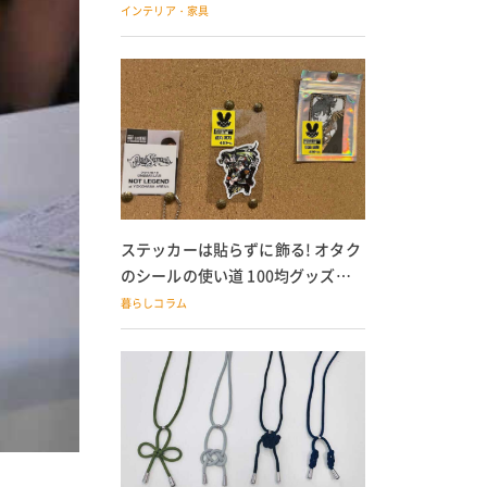
の子どもにも
インテリア・家具
ステッカーは貼らずに飾る! オタク
のシールの使い道 100均グッズで
の飾り方も
暮らしコラム