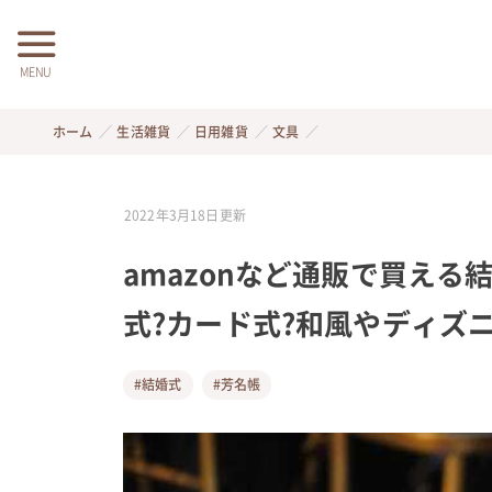
MENU
ホーム
生活雑貨
日用雑貨
文具
2022年3月18日
更新
amazonなど通販で買える
式?カード式?和風やディズ
#結婚式
#芳名帳