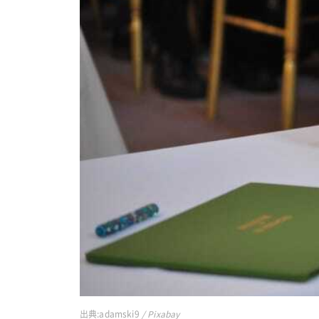
出典:
adamski9
/ Pixabay