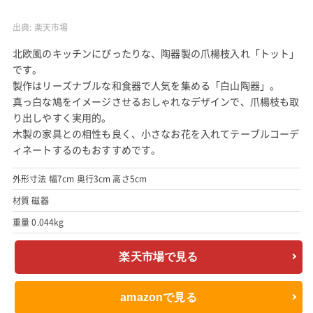
出典:
楽天市場
北欧風のキッチンにぴったりな、陶器製の爪楊枝入れ「トット」
です。
製作はリーズナブルな和食器で人気を集める「白山陶器」。
真っ白な鳩をイメージさせるおしゃれなデザインで、爪楊枝も取
り出しやすく実用的。
木製の家具との相性も良く、小さなお花を入れてテーブルコーデ
ィネートするのもおすすめです。
外形寸法 幅7cm 奥行3cm 高さ5cm
材質 磁器
重量 0.044kg
楽天市場で見る
amazonで見る