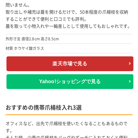
問いません。
取り出しや補充は蓋を開けるだけで、50本程度の爪楊枝を収納
することができて便利と口コミでも評判。
蓋を取って小物入れや一輪差しとして使用してもおしゃれです。
外形寸法 直径2.8cm 高さ8.5cm
材質 ホウケイ酸ガラス
楽天市場で見る
Yahoo!ショッピングで見る
おすすめの携帯爪楊枝入れ3選
オフィスなど、出先で爪楊枝を使いたくなることもあるもので
す。
そんな時、少量の爪楊枝をバッグやポーチに入れておくと便利。