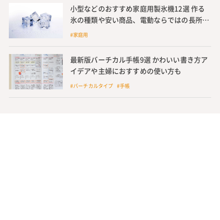
小型などのおすすめ家庭用製氷機12選 作る
氷の種類や安い商品、電動ならではの長所や
電気代節約のヒントも紹介
#家庭用
最新版バーチカル手帳9選 かわいい書き方ア
イデアや主婦におすすめの使い方も
#バーチカルタイプ #手帳
人気記事
【夏休み工作】簡単だけどすごい!貯金箱の手
作り方法 低学年~高学年の子どもにも