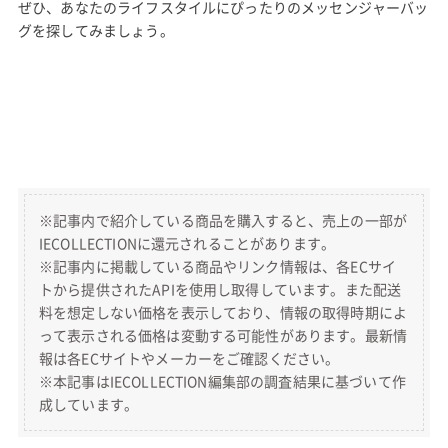
センジャーバッグ
出典:
amazon.co.jp
アウトドアプロダクツは高機能でデザインに優れたアウトドア用
品を手掛ける人気ブランド。
こちらは、丈夫なコーデュラナイロンを採用し、使いやすい工夫
をふんだんに施したメッセンジャーバッグです。
大きく開くフラップ開口部はファスナーでしっかり閉じることも
できるので、中身がこぼれることもなく安心です。
大小さまざまなサイズのポケットがついており、小物もすっきり
整理できます。
マチも広くたっぷり収納できるので、通学バッグや旅行用にもお
すすめです。
サイズ 縦29cm 横34cm 厚み13cm
材質 コーデュラナイロン