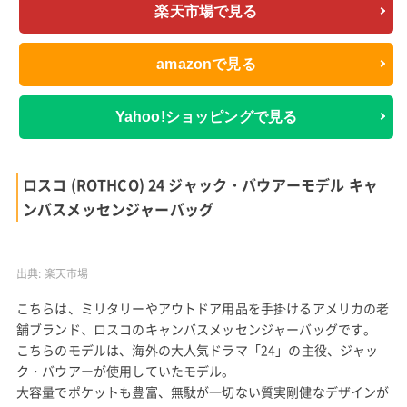
出典:
楽天市場
チャムスは、ペンギンのロゴでおなじみのカジュアルアウトドア
ブランド。
独特なデザインやポップなカラーリングの商品が多いのが特徴的
です。
こちらのエコメッセンジャーバッグも、かわいらしいグラフィッ
クを施したデザインや、底にちらりと見える大きなロゴに遊び心
を感じます。
また、生地は97%リサイクル資源のコーデュラエコメイドを使
用。
A4サイズ対応のため、学生の通学バッグや子供の習い事用バッ
グとしてもおすすめです。
サイズ 縦27cm 横38cm 厚み14cm