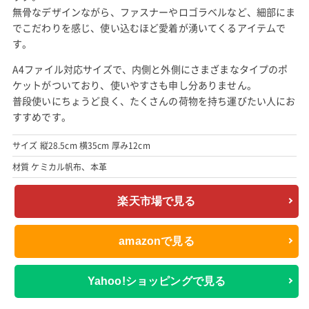
ポロ ラルフローレン (POLO RALPH LAUREN) バナー
ストライプ (BANNER STRIPE) メッセンジャーバッグ
出典:
amazon.co.jp
こちらは、世界中にファンが多いポロラルフローレンのメッセン
ジャーバッグです。
大胆なストライプが印象的なデザインで、シンプルながらもコー
ディネートのアクセントになります。
13インチのノートパソコンも収納できるメインスペースはマチ
が広く、大小合わせて8個のポケットがついているので、たくさ
んの荷物も整理して収納することができます。
ちょっとした旅行や子供の塾バッグなど、幅広いシーンで活用で
きるアイテムです。
サイズ 縦28cm 横35cm 厚み15cm
材質 ナイロン