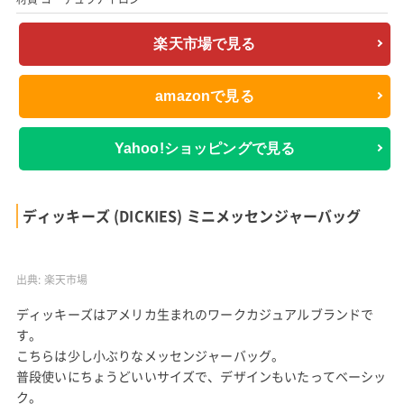
出典:
楽天市場
こちらはサンフランシスコ発のバッグブランド、ミッションワー
クショップのメッセンジャーバッグです。
企画から縫製、すべての素材がMADE IN USAというこだわりの
ブランド。
その品質の高さや機能性、耐久性から長く愛用できる商品です。
こちらのTHE MONTYも、クロスストラップやロールアップ式フ
ラップなど、タフな環境にも耐えられる仕様。
機能、デザイン共に男前なメンズメッセンジャーバッグです。
サイズ 縦26cm 横41cm 厚み13cm
材質 コーデュラナイロン
楽天市場で見る
amazonで見る