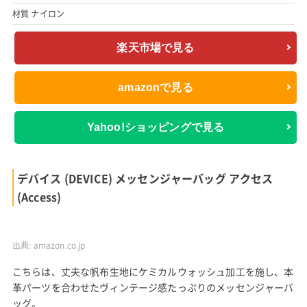
合皮ながら、程良いシボ感は本革を思わせ、余計な装飾がないの
で上質な素材感を存分に楽しむことができます。
5色のカラーバリエーションはどれも上品な色味でおしゃれで
す。
さまざまな年代の人が使いやすく、A4サイズも収納できるの
で、ビジネスシーンにもおすすめ。
価格以上の見た目と品質で、口コミでの満足度も高い商品です。
サイズ 縦28cm 横38.5cm 厚み10cm
材質 合皮
楽天市場で見る
amazonで見る
Yahoo!ショッピングで見る