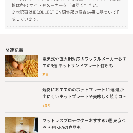
報は各ECサイトやメーカーをご確認ください。
※本記事はIECOLLECTION編集部の調査結果に基づいて作
成しています。
関連記事
電気式や直火IH対応のワッフルメーカーおす
すめ9選 ホットサンドプレート付きも
家電
焼肉におすすめのホットプレート11選 煙が
出にくいホットプレートや美味しく焼くコツ
も紹介
#焼肉
マットレスプロテクターおすすめ7選 東京ベ
ッドやIKEAの商品も