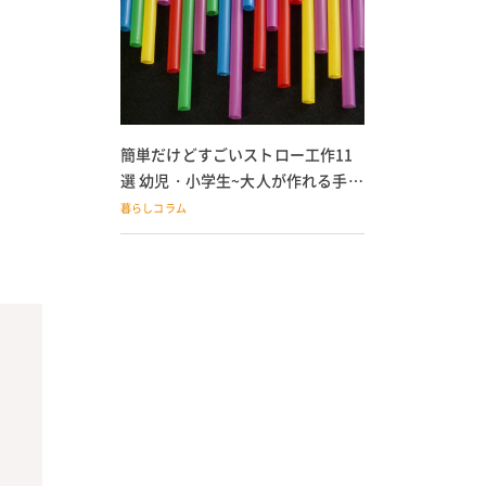
簡単だけどすごいストロー工作11
選 幼児・小学生~大人が作れる手作
りおもちゃ
暮らしコラム