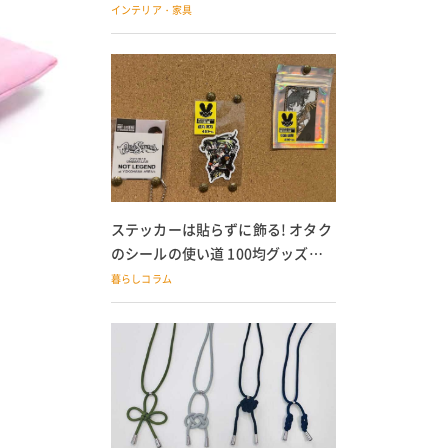
の子どもにも
インテリア・家具
ステッカーは貼らずに飾る! オタク
のシールの使い道 100均グッズで
の飾り方も
暮らしコラム