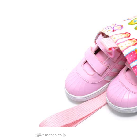
出典:
amazon.co.jp