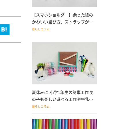
【スマホショルダー】余った紐の
かわいい結び方、ストラップが落
ちる人必見
暮らしコラム
夏休みに!小学1年生の簡単工作 男
の子も楽しい遊べる工作や牛乳パ
ック貯金箱も
暮らしコラム