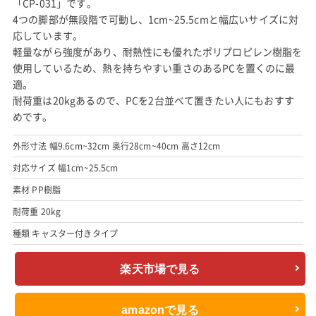
「CP-031」です。
4つの脚部が無段階で可動し、1cm~25.5cmと幅広いサイズに対
応しています。
軽量ながら強度があり、耐熱性にも優れたポリプロピレン樹脂を
使用しているため、熱を持ちやすい重さのあるPCを置くのに最
適。
耐荷重は20kgあるので、PCを2台並べて置きたい人にもおすす
めです。
外形寸法 幅9.6cm~32cm 奥行28cm~40cm 高さ12cm
対応サイズ 幅1cm~25.5cm
素材 PP樹脂
耐荷重 20kg
種類 キャスター付きタイプ
楽天市場で見る
amazonで見る