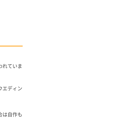
われていま
ウエディン
合は自作も