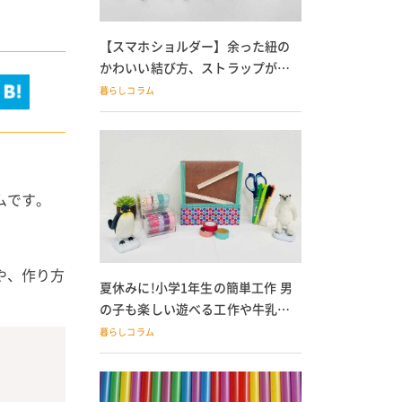
【スマホショルダー】余った紐の
かわいい結び方、ストラップが落
ちる人必見
暮らしコラム
ムです。
や、作り方
夏休みに!小学1年生の簡単工作 男
の子も楽しい遊べる工作や牛乳パ
ック貯金箱も
暮らしコラム