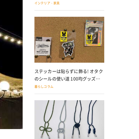
の子どもにも
インテリア・家具
ステッカーは貼らずに飾る! オタク
のシールの使い道 100均グッズで
の飾り方も
暮らしコラム