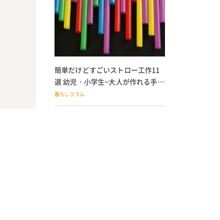
簡単だけどすごいストロー工作11
選 幼児・小学生~大人が作れる手作
りおもちゃ
暮らしコラム