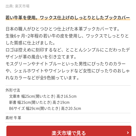
出典:
楽天市場
若い牛革を使用。ワックス仕上げのしっとりとしたブックカバー
日本の職人がひとつひとつ仕上げた本革ブックカバーです。
生後6ヶ月~2年程の若い牛の皮を使用し、ワックスでしっとりと
した質感に仕上げました。
ロゴは控えめに刻印するなど、とことんシンプルにこだわったデ
ザインが革の風合いを引き立てます。
モスグリーンやナイトブルーといった男性にぴったりのカラー
や、シェルホワイトやワインレッドなど女性にぴったりのおしゃ
れなカラーなどが全9色揃っています。
外形寸法
文庫本 幅25cm(開いたとき) 高さ16.5cm
新書 幅25cm(開いたとき) 高さ19cm
B6サイズ 幅29cm(開いたとき) 高さ20.5cm
素材 牛革
楽天市場で見る