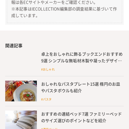
報は各ECサイトやメーカーをご確認ください。
※本記事はIECOLLECTION編集部の調査結果に基づいて作
成しています。
関連記事
卓上をおしゃれに飾るブックエンドおすすめ
9選 シンプルな無垢材木製や凝ったデザイン
のアイアン製も
#おしゃれ
おしゃれなパスタプレート15選 楕円のお皿
やパスタボウルも紹介
#パスタ
おすすめの連結ベッド7選 ファミリーベッド
のサイズ選びのポイントなどを紹介