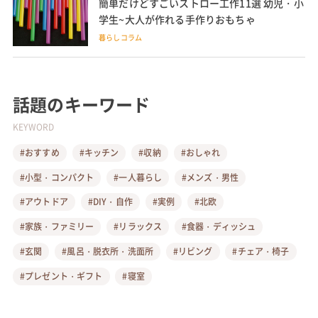
簡単だけどすごいストロー工作11選 幼児・小
学生~大人が作れる手作りおもちゃ
暮らしコラム
話題のキーワード
KEYWORD
#おすすめ
#キッチン
#収納
#おしゃれ
#小型・コンパクト
#一人暮らし
#メンズ・男性
#アウトドア
#DIY・自作
#実例
#北欧
#家族・ファミリー
#リラックス
#食器・ディッシュ
#玄関
#風呂・脱衣所・洗面所
#リビング
#チェア・椅子
#プレゼント・ギフト
#寝室