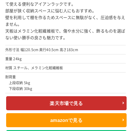
て使える便利なアイアンラックです。
部屋が狭く収納スペースに悩む人にもおすすめ。
壁を利用して棚を作るためスペースに無駄がなく、圧迫感を与え
ません。
天板はメラミン化粧繊維板で、傷や水分に強く、飾るものを選ば
ない使い勝手の良さも魅力です。
外形寸法 幅120.5cm 奥行40.5cm 高さ183cm
重量 24kg
材質 スチール、メラミン化粧繊維板
耐荷重
上段収納 5kg
下段収納 30kg
楽天市場で見る
amazonで見る