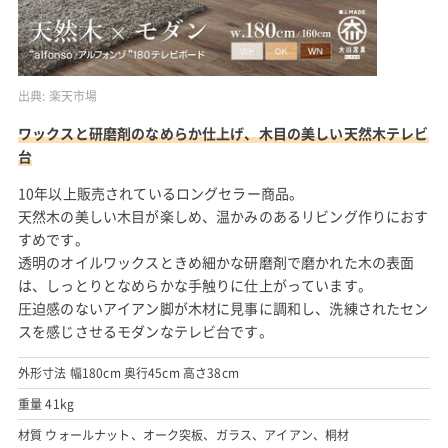
出典:
楽天市場
ワックスと研磨剤のなめらか仕上げ、木目の美しい天然木テレビ
台
10年以上販売されているロングセラー商品。
天然木の美しい木目が楽しめ、温かみのあるリビング作りにおす
すめです。
透明のオイルワックスときめ細かな研磨剤で磨かれた木の表面
は、しっとりとなめらかな手触りに仕上がっています。
圧迫感のないアイアン脚が木材に見事に調和し、洗練されたセン
スを感じさせるモダンなテレビ台です。
外形寸法 幅180cm 奥行45cm 高さ38cm
重量 41kg
材質 ウォールナット、オーク突板、ガラス、アイアン、桐材