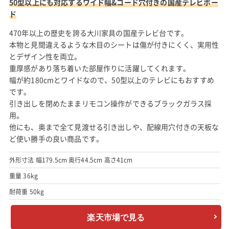
50型以上にも対応するワイド幅&コード穴付きの国産テレビボー
ド
470年以上の歴史を誇る大川家具の国産テレビ台です。
本物と見間違えるような木目のシートは傷が付きにくく、実用性
とデザイン性を両立。
重厚感があり落ち着いた部屋作りに活躍してくれます。
幅が約180cmとワイドなので、50型以上のテレビにもおすすめ
です。
引き出しを閉めたままリモコン操作ができるブラックガラス採
用。
他にも、奥まで全て見渡せる引き出しや、配線用穴付きの天板な
ど使い勝手の良い商品です。
外形寸法 幅179.5cm 奥行44.5cm 高さ41cm
重量 36kg
耐荷重 50kg
楽天市場で見る