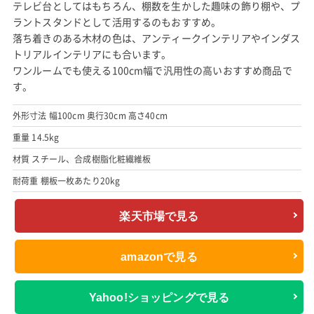
テレビ台としてはもちろん、棚数を生かした趣味の飾り棚や、プ
ラントスタンドとして活用するのもおすすめ。
落ち着きのある木材の色は、アンティークインテリアやインダス
トリアルインテリアにも合います。
ワンルームでも使える100cm幅で汎用性の高いおすすめ商品で
す。
外形寸法 幅100cm 奥行30cm 高さ40cm
重量 14.5kg
材質 スチール、合成樹脂化粧繊維板
耐荷重 棚板一枚あたり20kg
楽天市場で見る
amazonで見る
Yahoo!ショッピングで見る