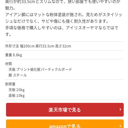
奥行が約33.5cmとスリムなので、狭い部屋でも使いやすいのが
魅力。
アイアン脚にはマットな粉体塗装が施され、見ためがスタイリッ
シュなだけでなく、サビや傷にも強く耐久性があります。
手頃な価格で購入しやすいのは、アイリスオーヤマならではで
す。
外形寸法 幅100cm 奥行33.5cm 高さ32cm
重量 8.8kg
材質
天板 プリント紙化粧パーティクルボード
脚 スチール
耐荷重
天板 20kg
底板 10kg
楽天市場で見る
amazonで見る