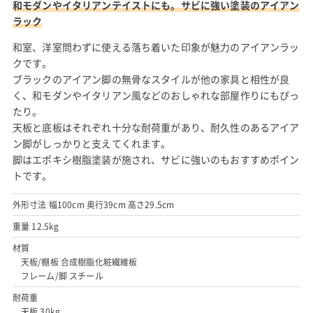
和モダンやイタリアンテイストにも。サビに強い塗装のアイアン
ラック
和室、洋室問わずに使える落ち着いた印象が魅力のアイアンラッ
クです。
ブラックのアイアン脚の無骨なスタイルが他の家具と相性が良
く、和モダンやイタリアン風などのおしゃれな部屋作りにもぴっ
たり。
天板と底板はそれぞれ十分な耐荷重があり、耐久性のあるアイア
ン脚がしっかりと支えてくれます。
脚はエポキシ樹脂塗装が施され、サビに強いのもおすすめポイン
トです。
外形寸法 幅100cm 奥行39cm 高さ29.5cm
重量 12.5kg
材質
天板/棚板 合成樹脂化粧繊維板
フレーム/脚 スチール
耐荷重
天板 30kg