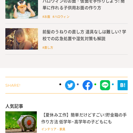
ハロウィンのお面・仮面を手作りしよう! 簡
単に作れる子供用お面の作り方
#お面 #ハロウィン
前髪のうねりの直し方 道具なしは難しい? 学
校での応急処置や湿気対策も解説
#直し方
人気記事
【夏休み工作】簡単だけどすごい!貯金箱の手
作り方法 低学年~高学年の子どもにも
インテリア・家具