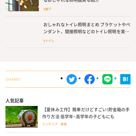
#廊下
おしゃれなトイレ照明まとめ ブラケットやペ
ンダント、間接照明などのトイレ照明を実例
とともに紹介
#トイレ
人気記事
【夏休み工作】簡単だけどすごい!貯金箱の手
作り方法 低学年~高学年の子どもにも
インテリア・家具