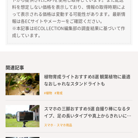
料を想定しない価格を表示しており、情報の取得時期によ
って表示される価格は変動する可能性があります。最新情
報は各ECサイトやメーカーをご確認ください。
※本記事はIECOLLECTION編集部の調査結果に基づいて作
成しています。
関連記事
植物育成ライトおすすめ8選 観葉植物に最適
なおしゃれなスタンドライトも
#植物 #育成
スマホの三脚おすすめ9選 自撮り棒になるタ
イプ、足の長いタイプや真上からきれいに撮
れる三脚など紹介
スマホ・スマホ用品