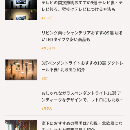
テレビの間接照明おすすめ9選 テレビ裏・テ
レビ後ろ、壁掛けテレビにつける方法も
#テレビ
リビング向けシャンデリアおすすめ9選 明る
いLEDタイプや安い商品も
#おしゃれ
3灯ペンダントライトおすすめ10選 ダクトレ
ール不要! 北欧風も紹介
#3灯
おしゃれなガラスペンダントライト11選 ア
ンティークなデザインで、レトロにも北欧風
インテリアにもおすすめ
#ガラス
廊下におすすめの照明は? 和風・北欧風にな
るおしゃれな照明器具も紹介