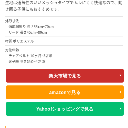
生地は通気性のいいメッシュタイプでムレにくく快適なので、動
き回る子供にもおすすめです。
外形寸法
適応胴周り 長さ55cm~70cm
リード 長さ45cm~80cm
材質 ポリエステル
対象年齢
チェアベルト 10ヶ月~3才頃
迷子紐 歩き始め~4才頃
楽天市場で見る
amazonで見る
Yahoo!ショッピングで見る