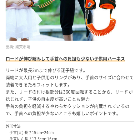
出典:
楽天市場
ロードが伸び縮みして手首への負担も少ない子供用ハーネス
リードが最長2mまで伸びる迷子紐です。
両端に大人用と子供用のリングがあり、手首のサイズに合わせて
装着できるためフィットします。
また、リードの付け根部分は360度回転することから、リードが
捻じれず、子供の自由度が高いことも魅力。
手首の負担を軽減するやわらかクッションが内蔵されているの
で、手首への負担が少ないところも嬉しいポイントです。
外形寸法
手首(大) 長さ15cm~24cm
手首(小) 長さ13.5cm~16cm