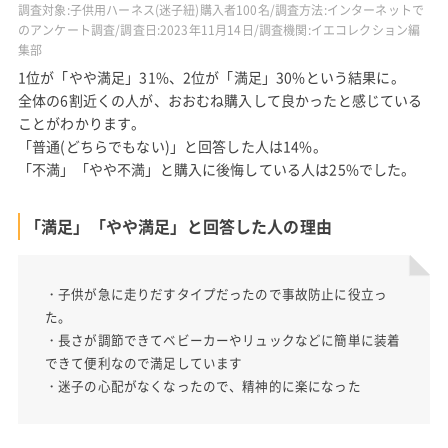
調査対象:子供用ハーネス(迷子紐)購入者100名/調査方法:インターネットで
のアンケート調査/調査日:2023年11月14日/調査機関:イエコレクション編
集部
1位が「やや満足」31%、2位が「満足」30%という結果に。
全体の6割近くの人が、おおむね購入して良かったと感じている
ことがわかります。
「普通(どちらでもない)」と回答した人は14%。
「不満」「やや不満」と購入に後悔している人は25%でした。
「満足」「やや満足」と回答した人の理由
・子供が急に走りだすタイプだったので事故防止に役立っ
た。
・長さが調節できてベビーカーやリュックなどに簡単に装着
できて便利なので満足しています
・迷子の心配がなくなったので、精神的に楽になった