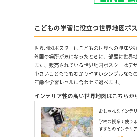
こどもの学習に役立つ世界地図ポ
世界地図ポスターはこどもの世界への興味や
外国の場所が気になったときに、部屋に世界
また、販売されている世界地図ポスターはデ
小さいこどもでもわかりやすいシンプルなも
年齢や学習レベルに合わせて選べます。
インテリア性の高い世界地図はこちらか
おしゃれなインテリ
学校の授業で使う
すすめのインテリ
プ調のかわいい世