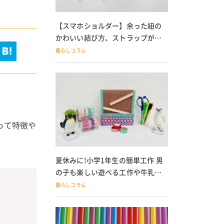
【スマホショルダー】余った紐の
かわいい結び方、ストラップが落
ちる人必見
暮らしコラム
って特徴や
夏休みに!小学1年生の簡単工作 男
の子も楽しい遊べる工作や牛乳パ
ック貯金箱も
暮らしコラム