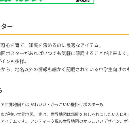
スター
好奇心を育て、知識を深めるのに最適なアイテム。
地図ポスターがあればいつでも気軽に確認することが出来ます
ザインも多様。
のから、地名以外の情報も細かく記載されている中学生向けの
ら
ア世界地図とは かわいい・かっこいい壁掛けポスターも
印象が強い世界地図。 実は、世界地図は部屋をおしゃれにしたい人にも
アアイテムです。 アンティーク風の世界地図のかっこいいデザイン、ポ
界地図などテイス…