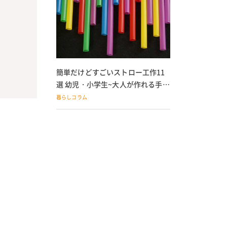
簡単だけどすごいストロー工作11
選 幼児・小学生~大人が作れる手作
りおもちゃ
暮らしコラム