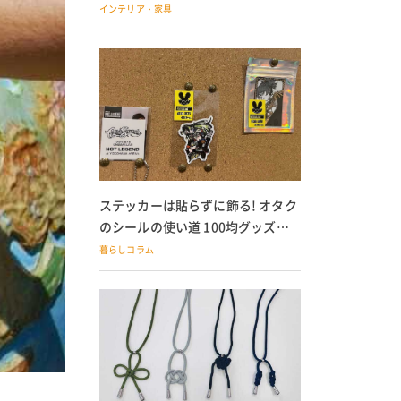
の子どもにも
インテリア・家具
ステッカーは貼らずに飾る! オタク
のシールの使い道 100均グッズで
の飾り方も
暮らしコラム