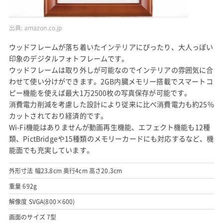
出典:
amazon.co.jp
ウッドフレームが落ち着いたインテリアにぴったり、大人っぽい
印象のデジタルフォトフレームです。
ウッドフレームは取り外しが可能なのでインテリアの雰囲気に合
わせて使い分けができます。2GB内臓メモリー搭載でスマートコ
ピー機能を使えば最大1万2500枚の写真保存が可能です。
消費電力削減を考慮した設計により従来に比べ消費電力も約25%
カットされており経済的です。
Wi-Fi機能はありませんが動画再生機能、エフェクト機能も12種
類、PictBridgeや15種類のメモリーカードにも対応するなど、機
能面でも充実しています。
外形寸法 幅23.8cm 奥行4cm 高さ20.3cm
重量 692g
解像度 SVGA(800×600)
画面のサイズ 7型