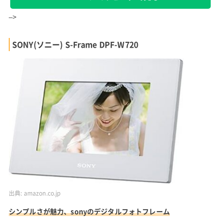
–>
SONY(ソニー) S-Frame DPF-W720
出典:
amazon.co.jp
シンプルさが魅力、sonyのデジタルフォトフレーム