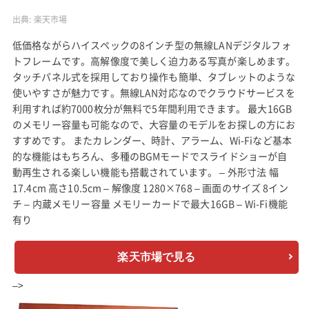
出典:
楽天市場
低価格ながらハイスペックの8インチ型の無線LANデジタルフォ
トフレームです。高解像度で美しく迫力ある写真が楽しめます。
タッチパネル式を採用しており操作も簡単、タブレットのような
使いやすさが魅力です。無線LAN対応なのでクラウドサービスを
利用すれば約7000枚分が無料で5年間利用できます。 最大16GB
のメモリー容量も可能なので、大容量のモデルをお探しの方にお
すすめです。 またカレンダー、時計、アラーム、Wi-Fiなど基本
的な機能はもちろん、多種のBGMモードでスライドショーが自
動再生される楽しい機能も搭載されています。 – 外形寸法 幅
17.4cm 高さ10.5cm – 解像度 1280×768 – 画面のサイズ 8イン
チ – 内蔵メモリー容量 メモリーカードで最大16GB – Wi-Fi機能
有り
楽天市場で見る
–>