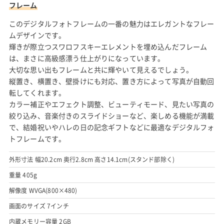
フレーム
このデジタルフォトフレームの一番の魅力はエレガントなフレー
ムデザインです。
輝きが際立つスワロフスキーエレメントを埋め込んだフレーム
は、まさに高級感漂う仕上がりになっています。
大切な思い出もフレームと共に輝やいて見えるでしょう。
縦置き、横置き、壁掛けにも対応、置き方によって写真が自動回
転してくれます。
カラー補正やエフェクト調整、ビューティモード、見たい写真の
絞り込み、音楽付きのスライドショーなど、楽しめる機能が満載
で、結婚祝いやハレの日の記念ギフトなどに最適なデジタルフォ
トフレームです。
外形寸法 幅20.2cm 奥行2.8cm 高さ14.1cm(スタンド部除く)
重量 405g
解像度 WVGA(800×480)
画面のサイズ 7インチ
内蔵メモリー容量 2GB