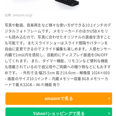
出典:
amazon.co.jp
写真や動画、音楽再生など様々な使い方ができる10.1インチのデ
ジタルフォトフレームです。 メモリーカードのほかUSBメモリ
ーも読み込むので、写真に合わせたオリジナルの選曲を流すこと
も可能です。 またスライドショーはスライド間隔やパターンを
自由に変更できるのでスライド編集も楽しめます。人感センサー
内臓で2m以内を感知し、自動的にディスプレイ画面をON/OFF
してくれます。 また、タイマー機能、リモコンなど便利な機能
も搭載されているので祖父母やご両親への贈り物などにもおすす
めです。 – 外形寸法 幅25.5cm 高さ16.6cm – 解像度 1024×600
– 画面のサイズ10.1インチ – 内蔵メモリー容量 8GB メモリーカ
ードで最大32GB – Wi-Fi機能 有り
amazonで見る
Yahoo!ショッピングで見る