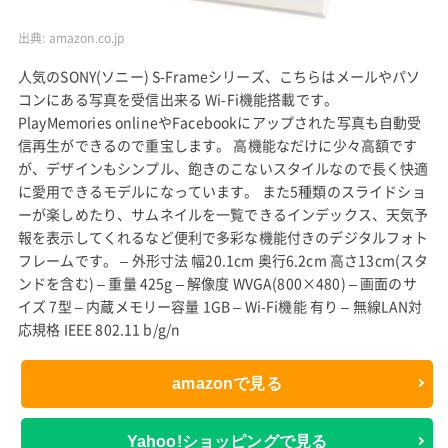
出典:
amazon.co.jp
人気のSONY(ソニー) S-Frameシリーズ、こちらはメールやパソ
コンにある写真を受信出来る Wi-Fi機能搭載です。
PlayMemories onlineやFacebookにアップされた写真も自動受
信再生ができるので重宝します。 高機能なだけに少々高額です
が、デザインもシンプル、飽きのこないスタイルなので長く快適
に愛用できるモデルになっています。 また5種類のスライドショ
ーが楽しめたり、サムネイルを一覧できるインデックス、天気予
報を表示してくれるなど便利で多彩な機能付きのデジタルフォト
フレームです。 – 外形寸法 幅20.1cm 奥行6.2cm 高さ13cm(スタ
ンドを含む) – 重量 425g – 解像度 WVGA(800×480) – 画面のサ
イズ 7型 – 内蔵メモリー容量 1GB – Wi-Fi機能 有り – 無線LAN対
応規格 IEEE 802.11 b/g/n
amazonで見る
Yahoo!ショッピングで見る