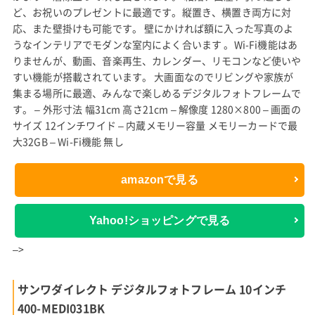
ど、お祝いのプレゼントに最適です。縦置き、横置き両方に対
応、また壁掛けも可能です。 壁にかければ額に入った写真のよ
うなインテリアでモダンな室内によく合います 。Wi-Fi機能はあ
りませんが、動画、音楽再生、カレンダー、リモコンなど使いや
すい機能が搭載されています。 大画面なのでリビングや家族が
集まる場所に最適、みんなで楽しめるデジタルフォトフレームで
す。 – 外形寸法 幅31cm 高さ21cm – 解像度 1280×800 – 画面の
サイズ 12インチワイド – 内蔵メモリー容量 メモリーカードで最
大32GB – Wi-Fi機能 無し
amazonで見る
Yahoo!ショッピングで見る
–>
サンワダイレクト デジタルフォトフレーム 10インチ
400-MEDI031BK