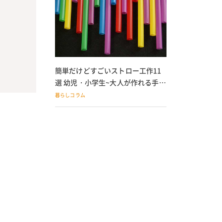
簡単だけどすごいストロー工作11
選 幼児・小学生~大人が作れる手作
りおもちゃ
暮らしコラム