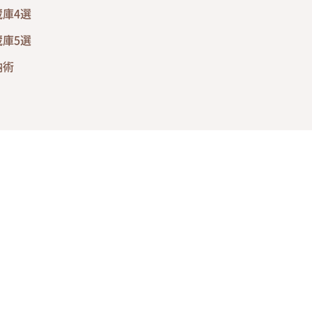
庫4選
庫5選
納術