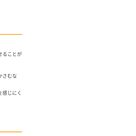
せることが
かさむな
を感じにく