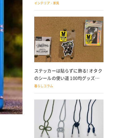
の子どもにも
インテリア・家具
ステッカーは貼らずに飾る! オタク
のシールの使い道 100均グッズで
の飾り方も
暮らしコラム