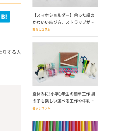
【スマホショルダー】余った紐の
かわいい結び方、ストラップが落
ちる人必見
暮らしコラム
たりする人
夏休みに!小学1年生の簡単工作 男
の子も楽しい遊べる工作や牛乳パ
ック貯金箱も
暮らしコラム