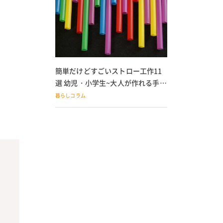
簡単だけどすごいストロー工作11
選 幼児・小学生~大人が作れる手作
りおもちゃ
暮らしコラム