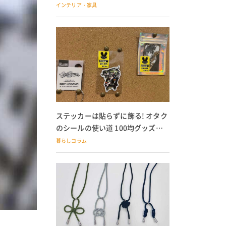
の子どもにも
インテリア・家具
ステッカーは貼らずに飾る! オタク
のシールの使い道 100均グッズで
の飾り方も
暮らしコラム