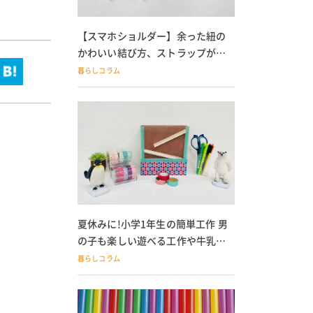
【スマホショルダー】余った紐の
かわいい結び方、ストラップが落
ちる人必見
暮らしコラム
夏休みに!小学1年生の簡単工作 男
の子も楽しい遊べる工作や牛乳パ
ック貯金箱も
暮らしコラム