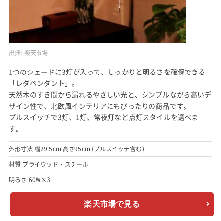
出典:
楽天市場
1つのシェードに3灯が入って、しっかりと明るさを確保できる
「レダペンダント」。
天然木のすき間から漏れるやさしい光と、シンプルながら高いデ
ザイン性で、北欧風インテリアにもぴったりの商品です。
プルスイッチで3灯、1灯、常夜灯など点灯スタイルを選べま
す。
外形寸法 幅29.5cm 高さ95cm (プルスイッチ含む)
材質 プライウッド・スチール
明るさ 60W×3
楽天市場で見る