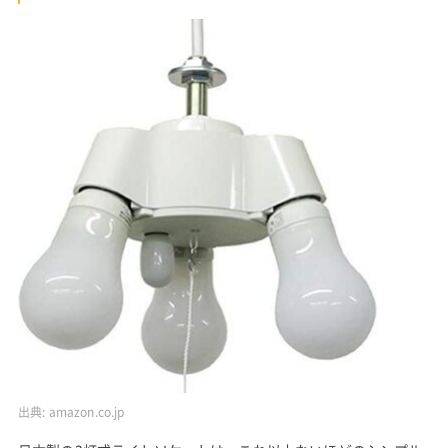
出典:
amazon.co.jp