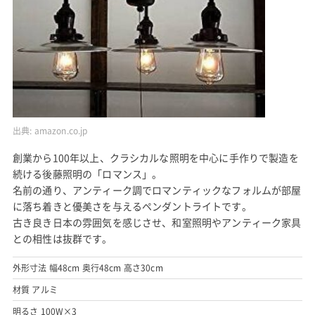
出典:
amazon.co.jp
創業から100年以上、クラシカルな照明を中心に手作りで製造を
続ける後藤照明の「ロマンス」。
名前の通り、アンティーク調でロマンティックなフォルムが部屋
に落ち着きと優美さを与えるペンダントライトです。
古き良き日本の雰囲気を感じさせ、和室照明やアンティーク家具
との相性は抜群です。
外形寸法 幅48cm 奥行48cm 高さ30cm
材質 アルミ
明るさ 100W×3