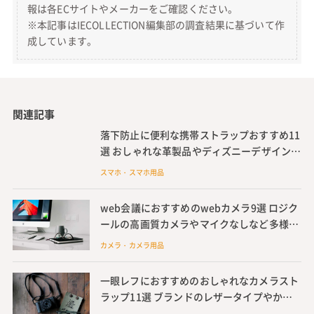
報は各ECサイトやメーカーをご確認ください。
※本記事はIECOLLECTION編集部の調査結果に基づいて作
成しています。
関連記事
落下防止に便利な携帯ストラップおすすめ11
選 おしゃれな革製品やディズニーデザインを
紹介
スマホ・スマホ用品
web会議におすすめのwebカメラ9選 ロジク
ールの高画質カメラやマイクなしなど多様な
ウェブカメラを紹介
カメラ・カメラ用品
一眼レフにおすすめのおしゃれなカメラスト
ラップ11選 ブランドのレザータイプやかわ
いいディズニーのストラップも紹介