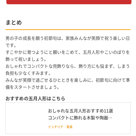
まとめ
男の子の成長を願う初節句は、家族みんなが笑顔で祝う楽しい日
です。
すこやかに育つようにと願いをこめて、五月人形やこいのぼりを
飾って祝いましょう。
おしゃれでコンパクトな兜飾りなら、飾り方にも悩まず、しまう
負担も少なくすみます。
みんなが笑顔で過ごせるひとときを楽しみに、初節句に向けて準
備をスタートさせましょう。
おすすめの五月人形はこちら
おしゃれな五月人形おすすめ11選
コンパクトに飾れる木製や陶器
製、兜飾りも
インテリア・家具