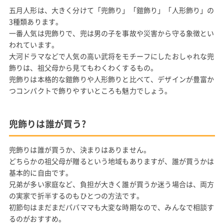
五月人形は、大きく分けて「兜飾り」「鎧飾り」「人形飾り」の
3種類あります。
一番人気は兜飾りで、兜は男の子を事故や災害から守る象徴とい
われています。
大河ドラマなどで人気の高い武将をモチーフにしたおしゃれな兜
飾りは、祖父母から見てもわくわくするもの。
兜飾りは本格的な鎧飾りや人形飾りと比べて、デザインが豊富か
つコンパクトで飾りやすいところも魅力でしょう。
兜飾りは誰が買う?
兜飾りは誰が買うか、決まりはありません。
どちらかの祖父母が贈るという地域もありますが、誰が買うかは
基本的に自由です。
兄弟が多い家庭など、負担が大きく誰が買うか迷う場合は、両方
の実家で折半するのもひとつの方法です。
初節句はまだまだパパママも大変な時期なので、みんなで相談す
るのがおすすめ。