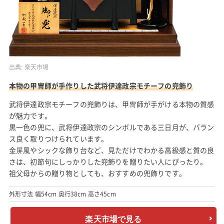
出典:
楽天市場
本物の甲冑師が手作りした武将伊達政宗モチーフの兜飾り
武将伊達政宗モチーフの兜飾りは、甲冑師が手がける本物の質感
が魅力です。
黒一色の兜に、武将伊達政宗のシンボルである三日月が、バラン
ス良く取りつけられています。
金屏風やシックな飾り台など、見ただけでわかる高級感と質の良
さは、初節句にしっかりした兜飾りを贈りたい人にぴったり。
祖父母からの贈り物としても、おすすめの兜飾りです。
外形寸法 幅54cm 奥行38cm 高さ45cm
楽天市場で見る