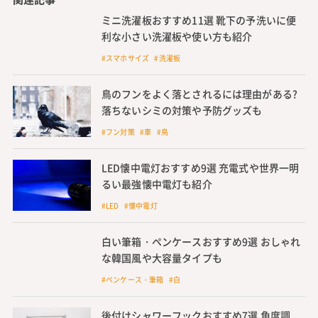
ミニ洗濯板おすすめ11選 靴下の予洗いに便
利な小さい洗濯板や使い方も紹介
#スマホサイズ #洗濯板
鳥のフンをよく落とされるには理由がある?
落ちないシミの対策や予防グッズも
#フン対策 #車 #鳥
LED懐中電灯おすすめ9選 充電式や世界一明
るい最強懐中電灯も紹介
#LED #懐中電灯
白い筆箱・ペンケースおすすめ9選 おしゃれ
な韓国風や大容量タイプも
#ペンケース・筆箱 #白
後付けシャワーフックおすすめ7選 角度調