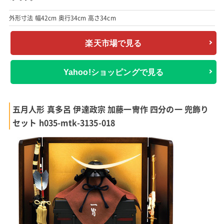
外形寸法 幅42cm 奥行34cm 高さ34cm
楽天市場で見る
Yahoo!ショッピングで見る
五月人形 真多呂 伊達政宗 加藤一冑作 四分の一 兜飾り
セット h035-mtk-3135-018