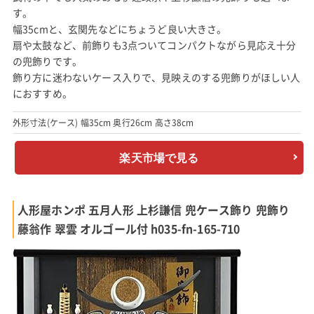
す。
幅35cmと、玄関先などにちょうど良い大きさ。
扇や太鼓など、前飾りも3点ついてコンパクトながら見応え十分
の兜飾りです。
飾り方に迷わないケース入りで、見映えのする兜飾りがほしい人
におすすめ。
外形寸法(ケース) 幅35cm 奥行26cm 高さ38cm
楽天市場で見る
人形屋ホンポ 五月人形 上杉謙信 兜ケース飾り 兜飾り
藤翁作 翠雲 オルゴール付 h035-fn-165-710