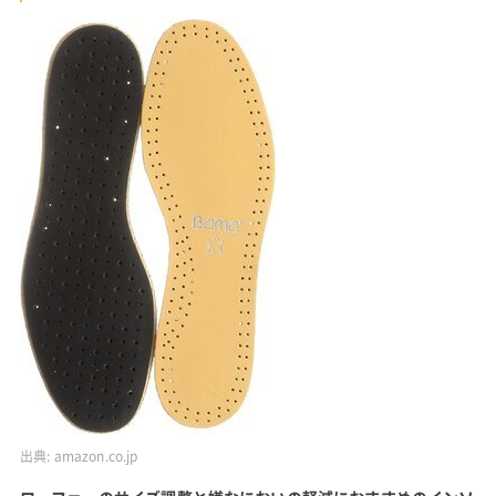
出典:
amazon.co.jp